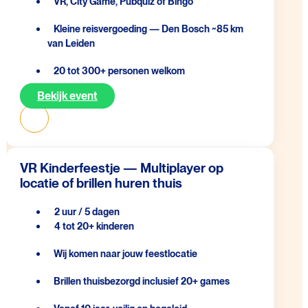
VR, City Game, Pubquiz of Bingo
Kleine reisvergoeding — Den Bosch ~85 km
van Leiden
20 tot 300+ personen welkom
Bekijk event
VR Kinderfeestje — Multiplayer op
locatie of brillen huren thuis
2 uur / 5 dagen
4 tot 20+ kinderen
Wij komen naar jouw feestlocatie
Brillen thuisbezorgd inclusief 20+ games