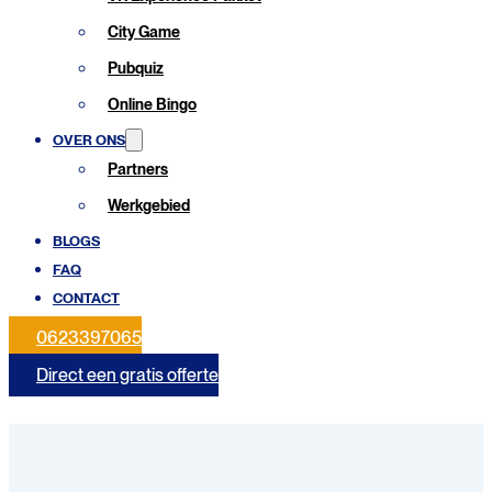
City Game
Pubquiz
Online Bingo
OVER ONS
Partners
Werkgebied
Home
-
Bedrijfsuitje Tilburg
BLOGS
Bedrijfsuitje Tilburg
FAQ
CONTACT
0623397065
Direct een gratis offerte