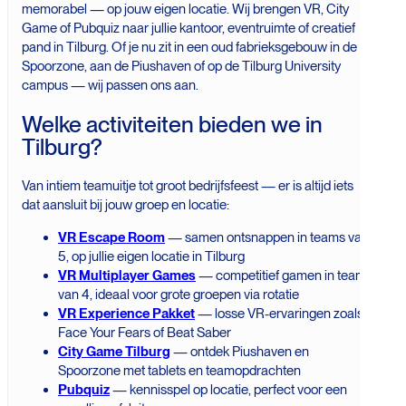
memorabel — op jouw eigen locatie. Wij brengen VR, City
Game of Pubquiz naar jullie kantoor, eventruimte of creatief
pand in Tilburg. Of je nu zit in een oud fabrieksgebouw in de
Spoorzone, aan de Piushaven of op de Tilburg University
campus — wij passen ons aan.
Welke activiteiten bieden we in
Tilburg?
Van intiem teamuitje tot groot bedrijfsfeest — er is altijd iets
dat aansluit bij jouw groep en locatie:
VR Escape Room
— samen ontsnappen in teams van
5, op jullie eigen locatie in Tilburg
VR Multiplayer Games
— competitief gamen in teams
van 4, ideaal voor grote groepen via rotatie
VR Experience Pakket
— losse VR-ervaringen zoals
Face Your Fears of Beat Saber
City Game Tilburg
— ontdek Piushaven en
Spoorzone met tablets en teamopdrachten
Pubquiz
— kennisspel op locatie, perfect voor een