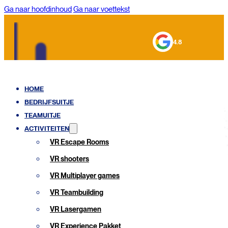
Ga naar hoofdinhoud
Ga naar voettekst
4.8
HOME
BEDRIJFSUITJE
TEAMUITJE
ACTIVITEITEN
VR Escape Rooms
VR shooters
VR Multiplayer games
VR Teambuilding
VR Lasergamen
VR Experience Pakket