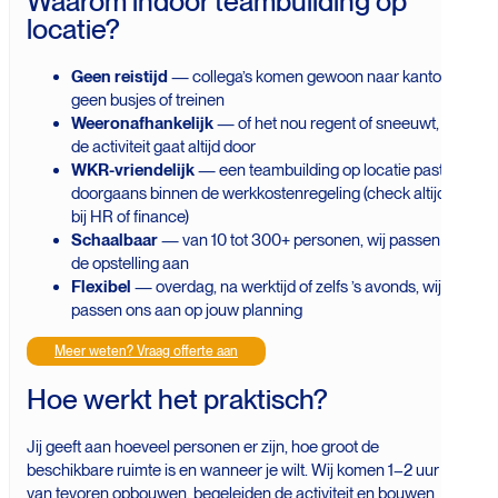
Waarom indoor teambuilding op
locatie?
Geen reistijd
— collega’s komen gewoon naar kantoor,
geen busjes of treinen
Weeronafhankelijk
— of het nou regent of sneeuwt,
de activiteit gaat altijd door
WKR-vriendelijk
— een teambuilding op locatie past
doorgaans binnen de werkkostenregeling (check altijd
bij HR of finance)
Schaalbaar
— van 10 tot 300+ personen, wij passen
de opstelling aan
Flexibel
— overdag, na werktijd of zelfs ’s avonds, wij
passen ons aan op jouw planning
Meer weten? Vraag offerte aan
Hoe werkt het praktisch?
Jij geeft aan hoeveel personen er zijn, hoe groot de
beschikbare ruimte is en wanneer je wilt. Wij komen 1–2 uur
van tevoren opbouwen, begeleiden de activiteit en bouwen