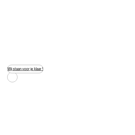
Geen locatiekosten — jij regelt de ruimte
Gratis reizen binnen 50 km Leiden
WKR-vriendelijk
Altijd een game master aanwezig
Vrijblijvende offerte aanvragen
Wij staan voor je klaar !
Vanaf 10 – 300+ personen personen
1,5 – 4 uur
Heel Nederland