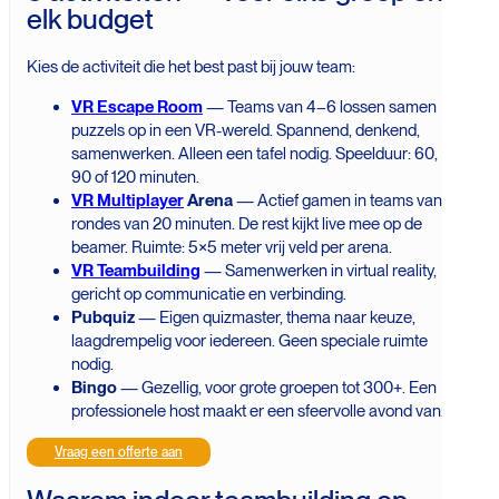
elk budget
Kies de activiteit die het best past bij jouw team:
VR Escape Room
— Teams van 4–6 lossen samen
puzzels op in een VR-wereld. Spannend, denkend,
samenwerken. Alleen een tafel nodig. Speelduur: 60,
90 of 120 minuten.
VR Multiplayer
Arena
— Actief gamen in teams van 4,
rondes van 20 minuten. De rest kijkt live mee op de
beamer. Ruimte: 5×5 meter vrij veld per arena.
VR Teambuilding
— Samenwerken in virtual reality,
gericht op communicatie en verbinding.
Pubquiz
— Eigen quizmaster, thema naar keuze,
laagdrempelig voor iedereen. Geen speciale ruimte
nodig.
Bingo
— Gezellig, voor grote groepen tot 300+. Een
professionele host maakt er een sfeervolle avond van.
Vraag een offerte aan