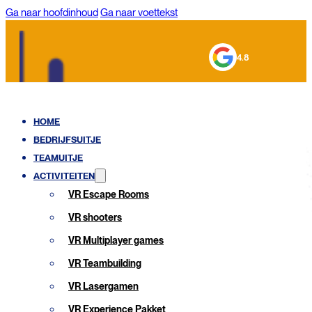
Ga naar hoofdinhoud
Ga naar voettekst
4.8
HOME
BEDRIJFSUITJE
TEAMUITJE
ACTIVITEITEN
VR Escape Rooms
VR shooters
VR Multiplayer games
VR Teambuilding
VR Lasergamen
VR Experience Pakket