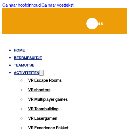
Ga naar hoofdinhoud
Ga naar voettekst
4.8
HOME
BEDRIJFSUITJE
TEAMUITJE
ACTIVITEITEN
VR Escape Rooms
VR shooters
VR Multiplayer games
VR Teambuilding
VR Lasergamen
VR Experience Pakket