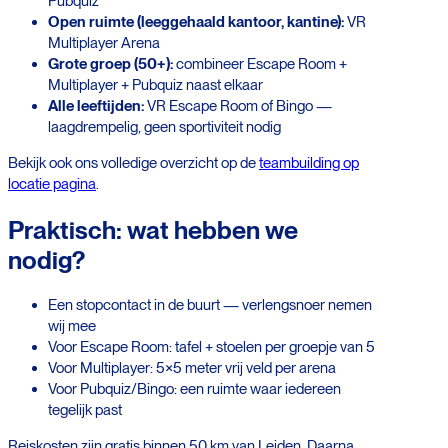
Pubquiz
Open ruimte (leeggehaald kantoor, kantine):
VR
Multiplayer Arena
Grote groep (50+):
combineer Escape Room +
Multiplayer + Pubquiz naast elkaar
Alle leeftijden:
VR Escape Room of Bingo —
laagdrempelig, geen sportiviteit nodig
Bekijk ook ons volledige overzicht op de
teambuilding op
locatie pagina
.
Praktisch: wat hebben we
nodig?
Een stopcontact in de buurt — verlengsnoer nemen
wij mee
Voor Escape Room: tafel + stoelen per groepje van 5
Voor Multiplayer: 5×5 meter vrij veld per arena
Voor Pubquiz/Bingo: een ruimte waar iedereen
tegelijk past
Reiskosten zijn gratis binnen 50 km van Leiden. Daarna