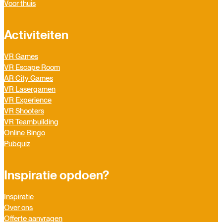
Voor thuis
Activiteiten
VR Games
VR Escape Room
AR City Games
VR Lasergamen
VR Experience
VR Shooters
VR Teambuilding
Online Bingo
Pubquiz
Inspiratie opdoen?
Inspiratie
Over ons
Offerte aanvragen