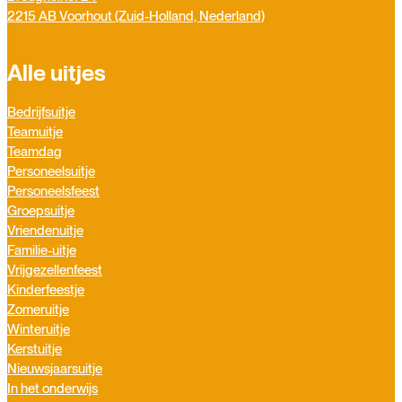
2215 AB Voorhout (Zuid-Holland, Nederland)
Alle uitjes
Bedrijfsuitje
Teamuitje
Teamdag
Personeelsuitje
Personeelsfeest
Groepsuitje
Vriendenuitje
Familie-uitje
Vrijgezellenfeest
Kinderfeestje
Zomeruitje
Winteruitje
Kerstuitje
Nieuwsjaarsuitje
In het onderwijs