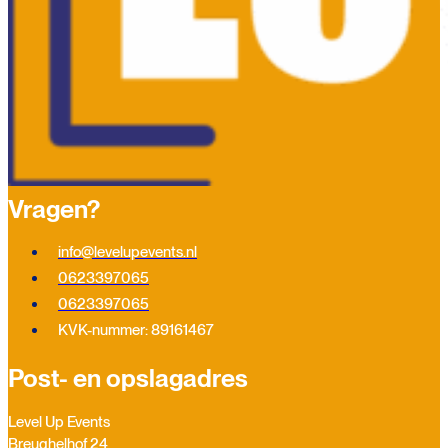
Vragen?
info@levelupevents.nl
0623397065
0623397065
KVK-nummer: 89161467
Post- en opslagadres
Level Up Events
Breughelhof 24