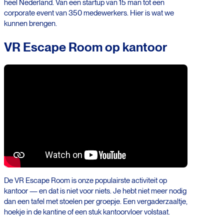
heel Nederland. Van een startup van 15 man tot een
corporate event van 350 medewerkers. Hier is wat we
kunnen brengen.
VR Escape Room op kantoor
De VR Escape Room is onze populairste activiteit op
kantoor — en dat is niet voor niets. Je hebt niet meer nodig
dan een tafel met stoelen per groepje. Een vergaderzaaltje,
hoekje in de kantine of een stuk kantoorvloer volstaat.