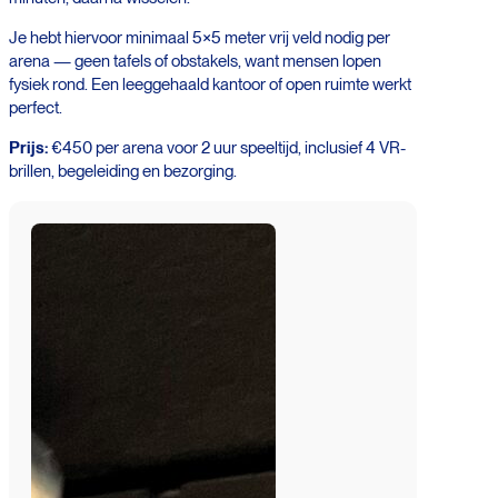
Je hebt hiervoor minimaal 5×5 meter vrij veld nodig per
arena — geen tafels of obstakels, want mensen lopen
fysiek rond. Een leeggehaald kantoor of open ruimte werkt
perfect.
Prijs:
€450 per arena voor 2 uur speeltijd, inclusief 4 VR-
brillen, begeleiding en bezorging.