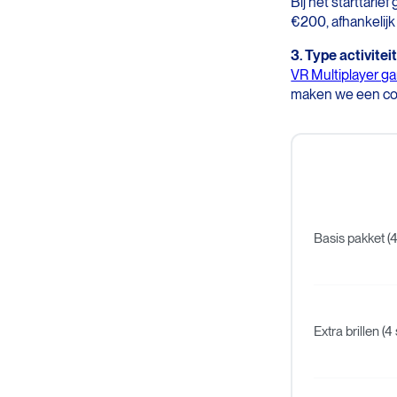
Bij het starttarie
€200, afhankelijk 
3. Type activitei
VR Multiplayer g
maken we een com
Basis pakket (4
Extra brillen (