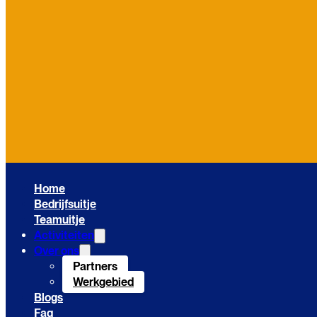
Home
Bedrijfsuitje
Teamuitje
Activiteiten
Over ons
Partners
Werkgebied
Blogs
Faq