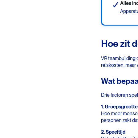
✓
Alles in
Apparat
Hoe zit 
VR teambuilding o
reiskosten, maar 
Wat bepaal
Drie factoren spel
1. Groepsgrootte
Hoe meer mensen, 
personen zakt da
2. Speeltijd