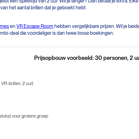
f geldt een speeltijd van 2 uur. Wil je langer? Dan betaal je extra. E
van het aantal brillen dat je geboekt hebt.
t
ames
en
VR Escape Room
hebben vergelijkbare prijzen. Wil je bei
bi-deal die voordeliger is dan twee losse boekingen.
Prijsopbouw voorbeeld: 30 personen, 2 u
 VR-brillen, 2 uur)
4 stuks) voor grotere groep