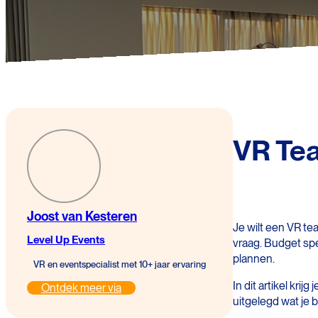
VR Tea
Joost van Kesteren
Je wilt een VR te
Level Up Events
vraag. Budget spee
plannen.
VR en eventspecialist met 10+ jaar ervaring
In dit artikel kr
Ontdek meer via
uitgelegd wat je b