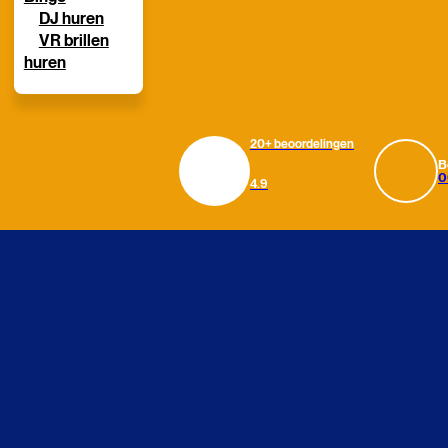
DJ huren
VR brillen
huren
20+ beoordelingen
B
0
4.9