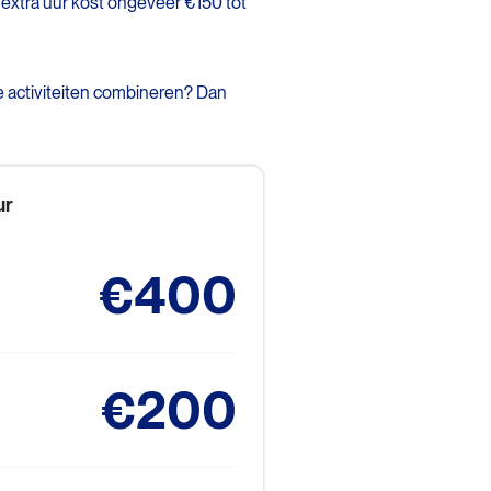
lke extra uur kost ongeveer €150 tot
de activiteiten combineren? Dan
ur
€400
€200