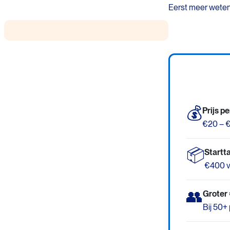
Eerst meer weten
💰
Prijs p
€20 – €
📦
Startta
€400 v
👥
Groter 
Bij 50+