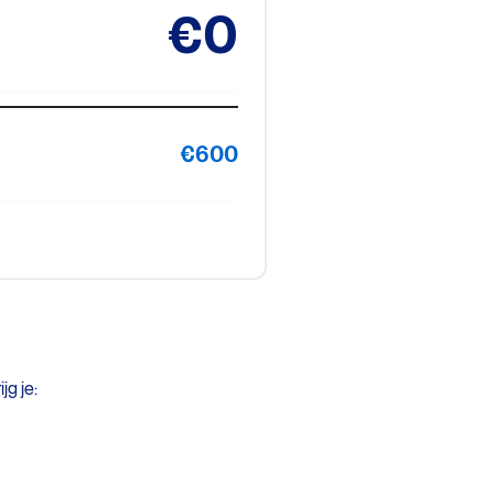
€0
€600
jg je: